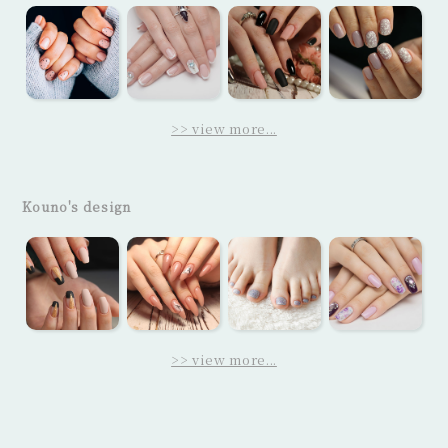
>> view more...
Kouno's design
>> view more...